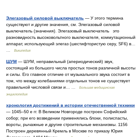
Элегазовый силовой выключатель
— У этого термина
существуют и другие значения, см. Элегазовый силовой
выключатель (значения). Элегазовый выключатель это
разновидность высоковольтного выключателя, коммутационный
аппарат, использующий элегаз (шестифтористую серу, SF6) в…
…
Википедия
ШУМ
— ШУМ, неправильный (апериодический) звук,
состоящий из большого числа простых тонов различной высоты
и силы. Его главное отличие от музыкального звука состоит в
том, что между колебаниями отдельных тонов не существует
правильной числовой связи и… …
Большая медицинская
энциклопедия
хронология достижений в истории отечественной техники
— 1045–50 е гг. В Великом Новгороде построен Софийский
собор; при его возведении применялись блоки, полиспасты,
вороты, рычажные и другие строительные механизмы. 1156
Построен деревянный Кремль в Москве по приказу Юрия